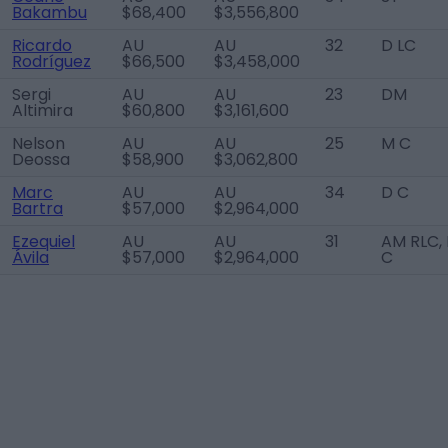
Bakambu
$68,400
$3,556,800
Ricardo
AU
AU
32
D LC
Rodríguez
$66,500
$3,458,000
Sergi
AU
AU
23
DM
Altimira
$60,800
$3,161,600
Nelson
AU
AU
25
M C
Deossa
$58,900
$3,062,800
Marc
AU
AU
34
D C
Bartra
$57,000
$2,964,000
Ezequiel
AU
AU
31
AM RLC, 
Ávila
$57,000
$2,964,000
C