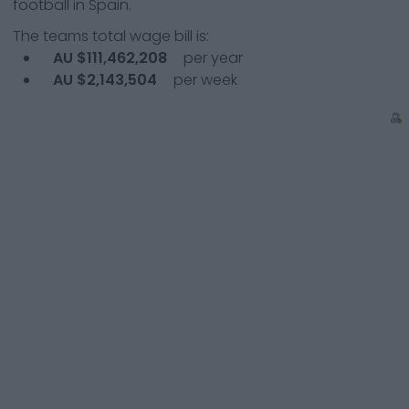
football in Spain.
The teams total wage bill is:
AU $111,462,208
per year
AU $2,143,504
per week