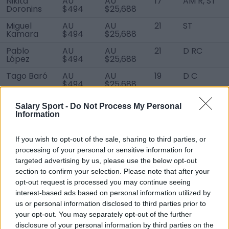
Nikita
AU
AU
17
AM R, ST
Doronins
$494
$25,688
Miguel
AU
AU
21
ST
Kamara
$494
$25,688
Pablo
AU
AU
21
D RC
López
$494
$25,688
Tago Baró
AU
AU
19
D C
$494
$25,688
Chuli
AU
AU
21
M RC
Salary Sport -
Do Not Process My Personal
$494
$25,688
Information
Marcos
AU
AU
18
GK
Alconchel
$494
$25,688
If you wish to opt-out of the sale, sharing to third parties, or
Junior
AU
AU
22
AM RLC, F
processing of your personal or sensitive information for
$494
$25,688
C
targeted advertising by us, please use the below opt-out
section to confirm your selection. Please note that after your
Ziyad Baha
AU $114
AU
15
ST
opt-out request is processed you may continue seeing
$5,928
interest-based ads based on personal information utilized by
Yan
AU $114
AU
15
GK
us or personal information disclosed to third parties prior to
Zhuravskiy
$5,928
your opt-out. You may separately opt-out of the further
disclosure of your personal information by third parties on the