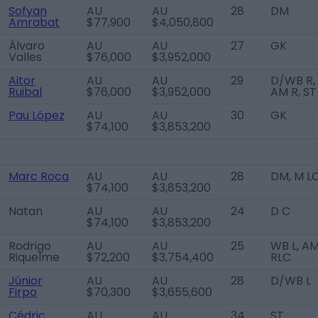
Sofyan
AU
AU
28
DM
Amrabat
$77,900
$4,050,800
Álvaro
AU
AU
27
GK
Valles
$76,000
$3,952,000
Aitor
AU
AU
29
D/WB R,
Ruibal
$76,000
$3,952,000
AM R, ST
Pau López
AU
AU
30
GK
$74,100
$3,853,200
Marc Roca
AU
AU
28
DM, M L
$74,100
$3,853,200
Natan
AU
AU
24
D C
$74,100
$3,853,200
Rodrigo
AU
AU
25
WB L, A
Riquelme
$72,200
$3,754,400
RLC
Júnior
AU
AU
28
D/WB L
Firpo
$70,300
$3,655,600
Cédric
AU
AU
34
ST