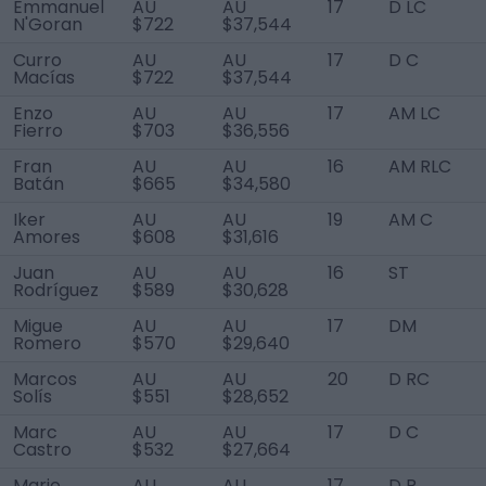
Emmanuel
AU
AU
17
D LC
N'Goran
$722
$37,544
Curro
AU
AU
17
D C
Macías
$722
$37,544
Enzo
AU
AU
17
AM LC
Fierro
$703
$36,556
Fran
AU
AU
16
AM RLC
Batán
$665
$34,580
Iker
AU
AU
19
AM C
Amores
$608
$31,616
Juan
AU
AU
16
ST
Rodríguez
$589
$30,628
Migue
AU
AU
17
DM
Romero
$570
$29,640
Marcos
AU
AU
20
D RC
Solís
$551
$28,652
Marc
AU
AU
17
D C
Castro
$532
$27,664
Mario
AU
AU
17
D R