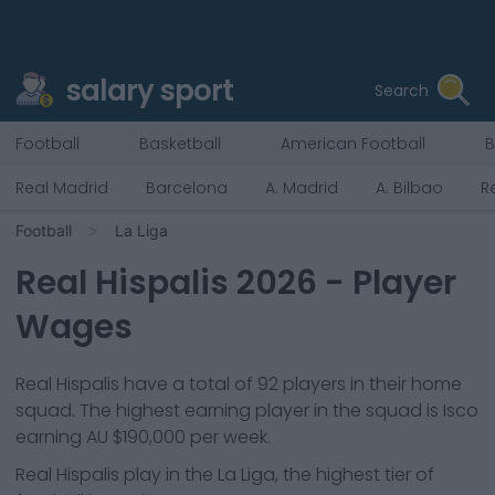
salary sport
Search
Football
Basketball
American Football
B
Real Madrid
Barcelona
A. Madrid
A. Bilbao
R
Football
La Liga
Real Hispalis
2026
- Player
Wages
Real Hispalis
have a total of
92
players in their home
squad. The highest earning player in the squad is
Isco
earning
AU $190,000
per week.
Real Hispalis
play in the
La Liga, the highest tier of