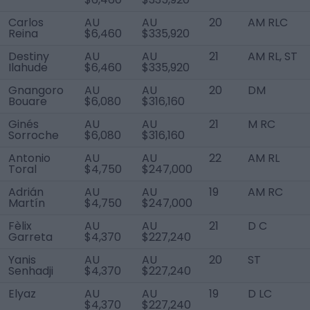
Carlos
AU
AU
20
AM RLC
Reina
$6,460
$335,920
Destiny
AU
AU
21
AM RL, ST
Ilahude
$6,460
$335,920
Gnangoro
AU
AU
20
DM
Bouare
$6,080
$316,160
Ginés
AU
AU
21
M RC
Sorroche
$6,080
$316,160
Antonio
AU
AU
22
AM RL
Toral
$4,750
$247,000
Adrián
AU
AU
19
AM RC
Martín
$4,750
$247,000
Fèlix
AU
AU
21
D C
Garreta
$4,370
$227,240
Yanis
AU
AU
20
ST
Senhadji
$4,370
$227,240
Elyaz
AU
AU
19
D LC
$4,370
$227,240