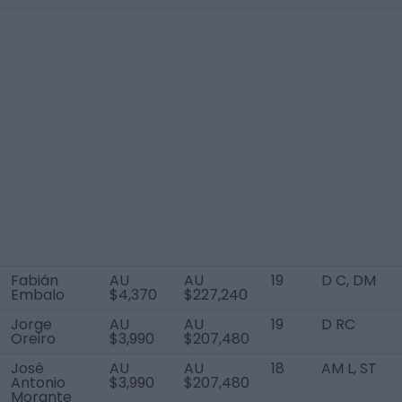
Fabián
AU
AU
19
D C, DM
Embalo
$4,370
$227,240
Jorge
AU
AU
19
D RC
Oreiro
$3,990
$207,480
José
AU
AU
18
AM L, ST
Antonio
$3,990
$207,480
Morante