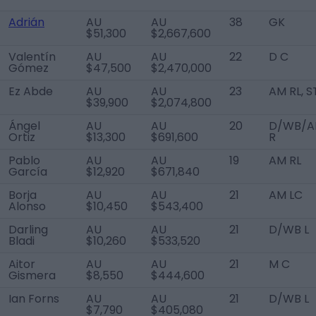
Adrián
AU
AU
38
GK
$51,300
$2,667,600
Valentín
AU
AU
22
D C
Gómez
$47,500
$2,470,000
Ez Abde
AU
AU
23
AM RL, S
$39,900
$2,074,800
Ángel
AU
AU
20
D/WB/
Ortiz
$13,300
$691,600
R
Pablo
AU
AU
19
AM RL
García
$12,920
$671,840
Borja
AU
AU
21
AM LC
Alonso
$10,450
$543,400
Darling
AU
AU
21
D/WB L
Bladi
$10,260
$533,520
Aitor
AU
AU
21
M C
Gismera
$8,550
$444,600
Ian Forns
AU
AU
21
D/WB L
$7,790
$405,080