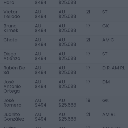
Haro
$494
$25,688
Víctor
AU
AU
21
ST
Tellado
$494
$25,688
Bruno
AU
AU
17
GK
Klimek
$494
$25,688
Chata
AU
AU
21
AM C
$494
$25,688
Diego
AU
AU
17
ST
Atienza
$494
$25,688
Rubén De
AU
AU
17
D R, AM RL
Sá
$494
$25,688
José
AU
AU
17
DM
Antonio
$494
$25,688
Ortega
José
AU
AU
19
GK
Romero
$494
$25,688
Juanito
AU
AU
21
AM RL
González
$494
$25,688