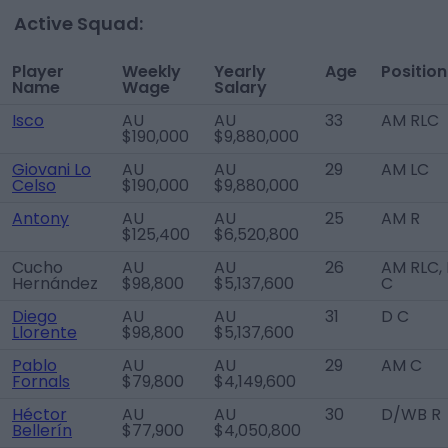
Active Squad:
Player
Weekly
Yearly
Age
Position
Name
Wage
Salary
Isco
AU
AU
33
AM RLC
$190,000
$9,880,000
Giovani Lo
AU
AU
29
AM LC
Celso
$190,000
$9,880,000
Antony
AU
AU
25
AM R
$125,400
$6,520,800
Cucho
AU
AU
26
AM RLC, 
Hernández
$98,800
$5,137,600
C
Diego
AU
AU
31
D C
Llorente
$98,800
$5,137,600
Pablo
AU
AU
29
AM C
Fornals
$79,800
$4,149,600
Héctor
AU
AU
30
D/WB R
Bellerín
$77,900
$4,050,800