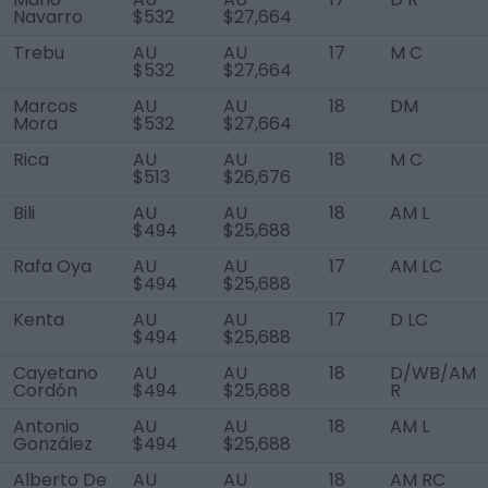
Navarro
$532
$27,664
Trebu
AU
AU
17
M C
$532
$27,664
Marcos
AU
AU
18
DM
Mora
$532
$27,664
Rica
AU
AU
18
M C
$513
$26,676
Bili
AU
AU
18
AM L
$494
$25,688
Rafa Oya
AU
AU
17
AM LC
$494
$25,688
Kenta
AU
AU
17
D LC
$494
$25,688
Cayetano
AU
AU
18
D/WB/AM
Cordón
$494
$25,688
R
Antonio
AU
AU
18
AM L
González
$494
$25,688
Alberto De
AU
AU
18
AM RC