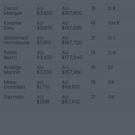
Òscar
AU
AU
18
D R
Masqué
$3,800
$197,600
Kwame
AU
AU
19
AM R
Sosu
$3,800
$197,600
Mohamed
AU
AU
21
D C
Hamdoune
$3,610
$187,720
Pablo
AU
AU
19
D R
Busto
$3,420
$177,840
Rodrigo
AU
AU
18
ST
Marina
$3,230
$167,960
Manu
AU
AU
18
GK
González
$1,710
$88,920
Germán
AU
AU
21
GK
$1,691
$87,932