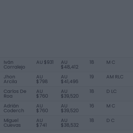
Iván
AU $931
AU
18
M C
Corralejo
$48,412
Jhon
AU
AU
19
AM RLC
Arcila
$798
$41,496
Carlos De
AU
AU
18
D LC
Roa
$760
$39,520
Adrián
AU
AU
16
M C
Coderch
$760
$39,520
Miguel
AU
AU
18
D C
Cuevas
$741
$38,532