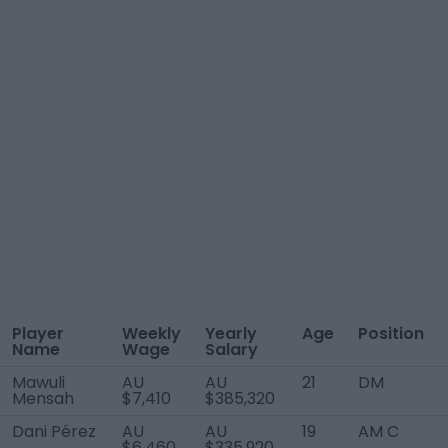
Player
Weekly
Yearly
Age
Position
Name
Wage
Salary
Mawuli
AU
AU
21
DM
Mensah
$7,410
$385,320
Dani Pérez
AU
AU
19
AM C
$6,460
$335,920