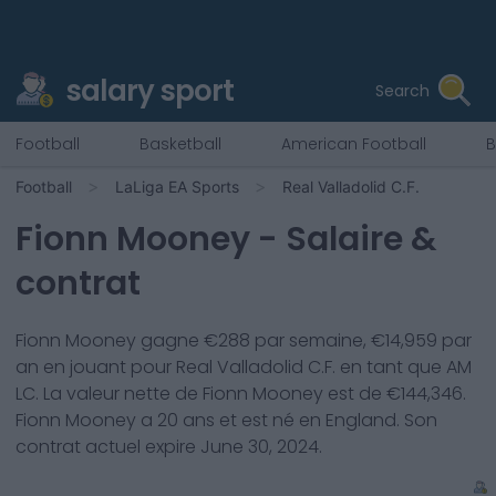
salary sport
Search
Football
Basketball
American Football
B
Football
LaLiga EA Sports
Real Valladolid C.F.
Fionn Mooney
- Salaire &
contrat
Fionn Mooney
gagne €
288
par semaine, €
14,959
par
an en jouant pour
Real Valladolid C.F.
en tant que
AM
LC
. La valeur nette de
Fionn Mooney
est de €
144,346
.
Fionn Mooney
a
20
ans et est né en
England
. Son
contrat actuel expire
June 30, 2024
.