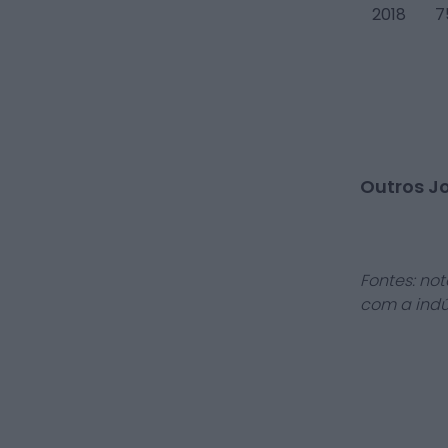
2018
7
Outros J
Fontes: not
com a indú