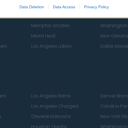
New York Knicks
Milwaukee B
Data Deletion
Data Access
Privacy Policy
zers
Phoenix Suns
San Antonio
Memphis Grizzlies
Washington
Miami Heat
New Orleans
pers
Los Angeles Lakers
Dallas Maver
ers
Los Angeles Rams
Denver Bron
Los Angeles Chargers
Carolina Pa
s
Cleveland Browns
New York Gi
Houston Texans
Washingto