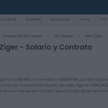
 Football
Baseball
Motorsport
Tennis
Golf
Croatian Second League
NK Sesvete
Karlo Ziger
 Ziger
- Salario y Contrato
ganha
4,599
BRL por semana e
239,169
BRL por ano jogan
como
GK
. O patrimônio líquido de
Karlo Ziger
é
3,588,316
B
4
anos e nasceu em
Croatia
. Seu contrato atual vence 