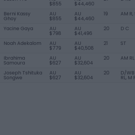
$855
$44,460
Berni Kassy
AU
AU
19
AM R,
Ghoy
$855
$44,460
Yacine Gaya
AU
AU
20
D C
$798
$41,496
Noah Adekalom
AU
AU
21
ST
$779
$40,508
Ibrahima
AU
AU
20
AM RL
Samoura
$627
$32,604
Joseph Tshituka
AU
AU
20
D/WB
Songwe
$627
$32,604
RL, M 