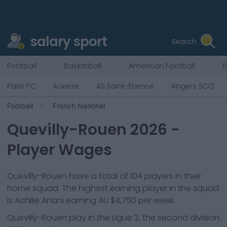
salary sport
Search
Football
Basketball
American Football
B
Paris FC
Auxerre
AS Saint-Etienne
Angers SCO
Football
French National
Quevilly-Rouen
2026
-
Player Wages
Quevilly-Rouen
have a total of
104
players in their
home squad. The highest earning player in the squad
is
Achille Anani
earning
AU $4,750
per week.
Quevilly-Rouen
play in the
Ligue 2, the second division