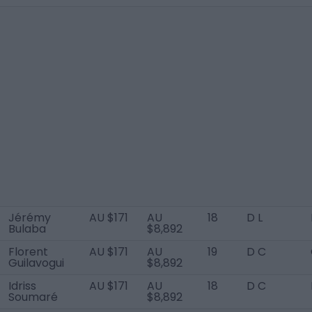
Jérémy
AU $171
AU
18
D L
Bulaba
$8,892
Florent
AU $171
AU
19
D C
Guilavogui
$8,892
Idriss
AU $171
AU
18
D C
Soumaré
$8,892