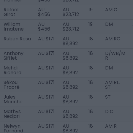
Rafael
AU
AU
19
AM C
Girot
$456
$23,712
William
AU
AU
19
DM
Irnatene
$456
$23,712
Ruben Rosa
AU $171
AU
18
AM RC
$8,892
Anthony
AU $171
AU
18
D/WB/M
Sifflet
$8,892
R
Mehdi
AU $171
AU
18
DM
Richard
$8,892
Sékou
AU $171
AU
18
AM RL,
Traoré
$8,892
ST
Jules
AU $171
AU
18
ST
Marinho
$8,892
Mathys
AU $171
AU
18
D C
Nedjari
$8,892
Nelwyn
AU $171
AU
18
AM R
Fernand
$8,892