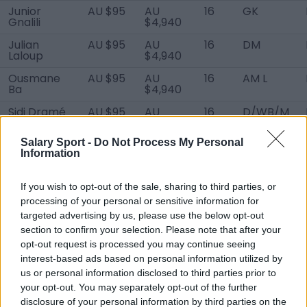
Junior
AU $95
AU
16
GK
Gnalili
$4,940
Julian
AU $95
AU
16
DM
Laloup
$4,940
Ousmane
AU $95
AU
16
AM L
Ba
$4,940
Sidi Dramé
AU $95
AU
16
D/WB/M
$4,940
L
Salary Sport -
Do Not Process My Personal
Mathis
AU $95
AU
16
D C
Information
Leroy
$4,940
Samba Sall
AU $95
AU
16
ST
If you wish to opt-out of the sale, sharing to third parties, or
$4,940
processing of your personal or sensitive information for
Ilies
AU $95
AU
16
D R
targeted advertising by us, please use the below opt-out
Mellouk
$4,940
section to confirm your selection. Please note that after your
Sidiya
opt-out request is processed you may continue seeing
AU $95
AU
16
D C
Diaby
$4,940
interest-based ads based on personal information utilized by
us or personal information disclosed to third parties prior to
Youssef
AU $95
AU
16
D LC
your opt-out. You may separately opt-out of the further
Mejri
$4,940
disclosure of your personal information by third parties on the