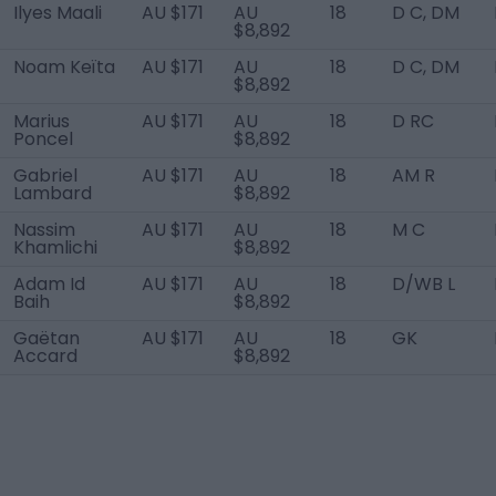
Ilyes Maali
AU $171
AU
18
D C, DM
$8,892
Noam Keïta
AU $171
AU
18
D C, DM
$8,892
Marius
AU $171
AU
18
D RC
Poncel
$8,892
Gabriel
AU $171
AU
18
AM R
Lambard
$8,892
Nassim
AU $171
AU
18
M C
Khamlichi
$8,892
Adam Id
AU $171
AU
18
D/WB L
Baih
$8,892
Gaëtan
AU $171
AU
18
GK
Accard
$8,892