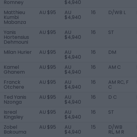
Romney
$4,940
Matthieu
AU $95
AU
16
D/WB L
Kumbi
$4,940
Mabanza
Yanis
AU $95
AU
16
ST
Hortensius
$4,940
Dehmouni
Milan Hurier
AU $95
AU
16
DM
$4,940
Kamel
AU $95
AU
16
AM C
Ghanem
$4,940
Franck
AU $95
AU
16
AM RC, F
Otchere
$4,940
C
Ted Yanis
AU $95
AU
16
D C
Nzonga
$4,940
Isreal
AU $95
AU
16
ST
Kingsley
$4,940
Zobel
AU $95
AU
15
D/WB
Bakouma
$4,940
RL, M R