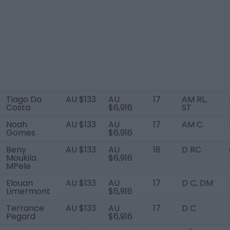
Tiago Da
AU $133
AU
17
AM RL,
Costa
$6,916
ST
Noah
AU $133
AU
17
AM C
Gomes
$6,916
Beny
AU $133
AU
18
D RC
Moukila
$6,916
MPele
Elouan
AU $133
AU
17
D C, DM
Limermont
$6,916
Terrance
AU $133
AU
17
D C
Pegard
$6,916