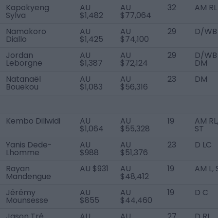
Kapokyeng
AU
AU
32
AM RL
Sylva
$1,482
$77,064
Namakoro
AU
AU
29
D/WB 
Diallo
$1,425
$74,100
Jordan
AU
AU
29
D/WB 
Leborgne
$1,387
$72,124
DM
Natanaël
AU
AU
23
DM
Bouekou
$1,083
$56,316
Kembo Diliwidi
AU
AU
19
AM RL
$1,064
$55,328
ST
Yanis Dede-
AU
AU
23
D LC
Lhomme
$988
$51,376
Rayan
AU $931
AU
19
AM L, 
Mandengue
$48,412
Jérémy
AU
AU
19
D C
Mounsesse
$855
$44,460
Jason Tré
AU
AU
27
D RL