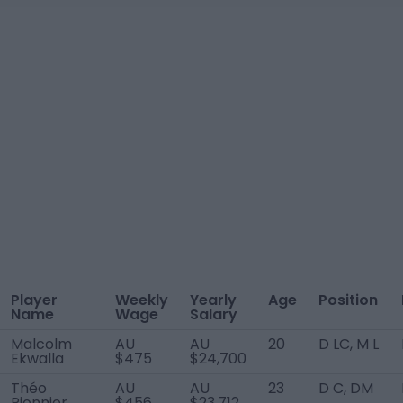
Player
Weekly
Yearly
Age
Position
Name
Wage
Salary
Malcolm
AU
AU
20
D LC, M L
Ekwalla
$475
$24,700
Théo
AU
AU
23
D C, DM
Pionnier
$456
$23,712