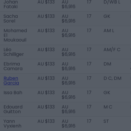
Johan
AU $133
AU
17
D/WB L
Fataki
$6,916
Sacha
AU $133
AU
17
GK
Sorel
$6,916
Mohamed
AU $133
AU
17
AM L
El
$6,916
Moukaouil
Léo
AU $133
AU
17
AM/F C
Schilliger
$6,916
Ebrima
AU $133
AU
17
DM
Camara
$6,916
Ruben
AU $133
AU
17
D C, DM
Garcia
$6,916
Issa Bah
AU $133
AU
17
GK
$6,916
Edouard
AU $133
AU
17
M C
Guitton
$6,916
Yann
AU $133
AU
17
ST
Vyxienh
$6,916