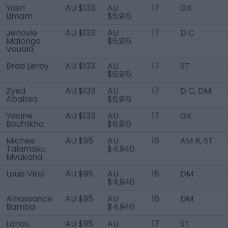
Yasri
AU $133
AU
17
GK
Limam
$6,916
Jenovie
AU $133
AU
17
D C
Malonga
$6,916
Vouala
Brad Leroy
AU $133
AU
17
ST
$6,916
Zyed
AU $133
AU
17
D C, DM
Ababsa
$6,916
Yacine
AU $133
AU
17
GK
Boufrikha
$6,916
Michee
AU $95
AU
16
AM R, ST
Talamaku
$4,940
Mvukana
Louis Vital
AU $95
AU
15
DM
$4,940
Alhassance
AU $95
AU
16
DM
Bamba
$4,940
Larios
AU $95
AU
17
ST