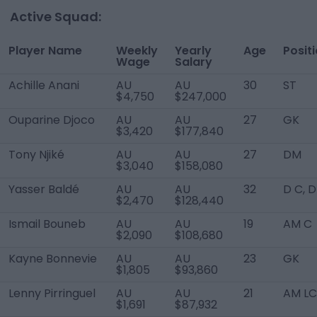
Active Squad:
Player Name
Weekly
Yearly
Age
Posit
Wage
Salary
Achille Anani
AU
AU
30
ST
$4,750
$247,000
Ouparine Djoco
AU
AU
27
GK
$3,420
$177,840
Tony Njiké
AU
AU
27
DM
$3,040
$158,080
Yasser Baldé
AU
AU
32
D C, 
$2,470
$128,440
Ismail Bouneb
AU
AU
19
AM C
$2,090
$108,680
Kayne Bonnevie
AU
AU
23
GK
$1,805
$93,860
Lenny Pirringuel
AU
AU
21
AM LC
$1,691
$87,932