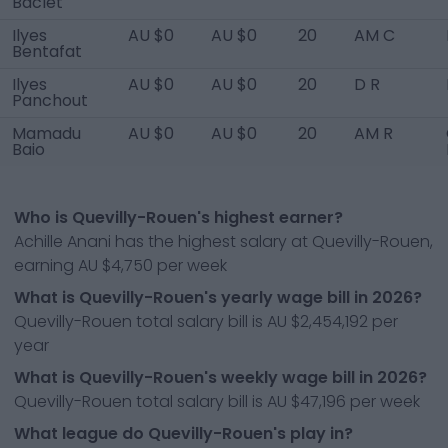
Baclet
Ilyes
AU $0
AU $0
20
AM C
Bentafat
Ilyes
AU $0
AU $0
20
D R
Panchout
Mamadu
AU $0
AU $0
20
AM R
Baio
Who is Quevilly-Rouen's highest earner?
Achille Anani has the highest salary at Quevilly-Rouen,
earning AU $4,750 per week
What is Quevilly-Rouen's yearly wage bill in 2026?
Quevilly-Rouen total salary bill is AU $2,454,192 per
year
What is Quevilly-Rouen's weekly wage bill in 2026?
Quevilly-Rouen total salary bill is AU $47,196 per week
What league do Quevilly-Rouen's play in?