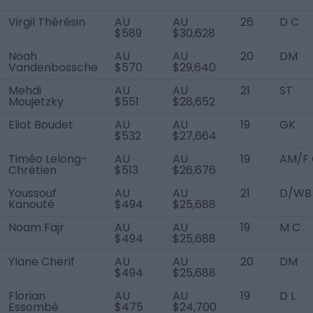
Virgil Thérésin
AU
AU
26
D C
$589
$30,628
Noah
AU
AU
20
DM
Vandenbossche
$570
$29,640
Mehdi
AU
AU
21
ST
Moujetzky
$551
$28,652
Eliot Boudet
AU
AU
19
GK
$532
$27,664
Timéo Lelong-
AU
AU
19
AM/F
Chrétien
$513
$26,676
Youssouf
AU
AU
21
D/WB
Kanouté
$494
$25,688
Noam Fajr
AU
AU
19
M C
$494
$25,688
Ylane Cherif
AU
AU
20
DM
$494
$25,688
Florian
AU
AU
19
D L
Essombé
$475
$24,700