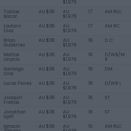
$1,976
Tobías
AU $38
AU
17
AM RLC
Bacar
$1,976
Lautaro
AU $38
AU
17
AM RC
Díaz
$1,976
Brian
AU $38
AU
18
D C
Gutiérrez
$1,976
Matías
AU $38
AU
18
D/WB/M
Unyicio
$1,976
R
Santiago
AU $38
AU
18
DM
Orizi
$1,976
Lucas Flores
AU $38
AU
18
D/WB L
$1,976
Joaquín
AU $38
AU
18
ST
Freitas
$1,976
Jonathan
AU $38
AU
18
ST
Spiff
$1,976
Ignacio
AU $38
AU
19
AM RLC
Zaballa
$1,976