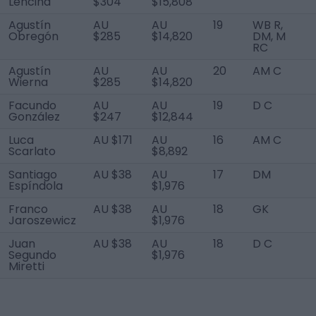
Lencina
$304
$15,808
Agustín
AU
AU
19
WB R,
Obregón
$285
$14,820
DM, M
RC
Agustín
AU
AU
20
AM C
Wierna
$285
$14,820
Facundo
AU
AU
19
D C
González
$247
$12,844
Luca
AU $171
AU
16
AM C
Scarlato
$8,892
Santiago
AU $38
AU
17
DM
Espíndola
$1,976
Franco
AU $38
AU
18
GK
Jaroszewicz
$1,976
Juan
AU $38
AU
18
D C
Segundo
$1,976
Miretti