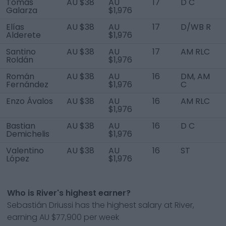
Tomás
AU $38
AU
17
D C
Galarza
$1,976
Elías
AU $38
AU
17
D/WB R
Alderete
$1,976
Santino
AU $38
AU
17
AM RLC
Roldán
$1,976
Román
AU $38
AU
16
DM, AM
Fernández
$1,976
C
Enzo Ávalos
AU $38
AU
16
AM RLC
$1,976
Bastian
AU $38
AU
16
D C
Demichelis
$1,976
Valentino
AU $38
AU
16
ST
López
$1,976
Who is River's highest earner?
Sebastián Driussi has the highest salary at River,
earning AU $77,900 per week