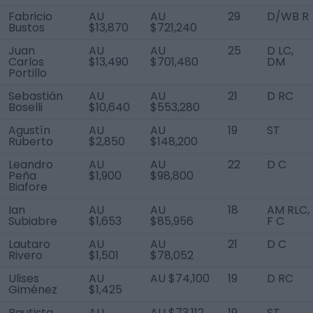
Fabricio
AU
AU
29
D/WB R
Bustos
$13,870
$721,240
Juan
AU
AU
25
D LC,
Carlos
$13,490
$701,480
DM
Portillo
Sebastián
AU
AU
21
D RC
Boselli
$10,640
$553,280
Agustín
AU
AU
19
ST
Ruberto
$2,850
$148,200
Leandro
AU
AU
22
D C
Peña
$1,900
$98,800
Biafore
Ian
AU
AU
18
AM RLC,
Subiabre
$1,653
$85,956
F C
Lautaro
AU
AU
21
D C
Rivero
$1,501
$78,052
Ulises
AU
AU $74,100
19
D RC
Giménez
$1,425
Bautista
AU
AU $73,112
19
ST