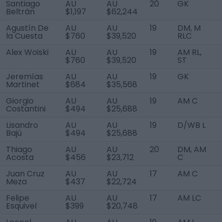
Santiago
AU
AU
20
GK
Beltrán
$1,197
$62,244
Agustín De
AU
AU
19
DM, M
la Cuesta
$760
$39,520
RLC
Alex Woiski
AU
AU
19
AM RL,
$760
$39,520
ST
Jeremías
AU
AU
19
GK
Martinet
$684
$35,568
Giorgio
AU
AU
19
AM C
Costantini
$494
$25,688
Lisandro
AU
AU
19
D/WB L
Bajú
$494
$25,688
Thiago
AU
AU
20
DM, AM
Acosta
$456
$23,712
C
Juan Cruz
AU
AU
17
AM C
Meza
$437
$22,724
Felipe
AU
AU
17
AM LC
Esquivel
$399
$20,748