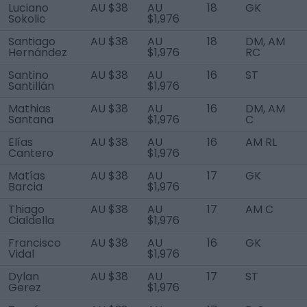
Luciano
AU $38
AU
18
GK
Sokolic
$1,976
Santiago
AU $38
AU
18
DM, AM
Hernández
$1,976
RC
Santino
AU $38
AU
16
ST
Santillán
$1,976
Mathias
AU $38
AU
16
DM, AM
Santana
$1,976
C
Elías
AU $38
AU
16
AM RL
Cantero
$1,976
Matías
AU $38
AU
17
GK
Barcia
$1,976
Thiago
AU $38
AU
17
AM C
Cialdella
$1,976
Francisco
AU $38
AU
16
GK
Vidal
$1,976
Dylan
AU $38
AU
17
ST
Gerez
$1,976