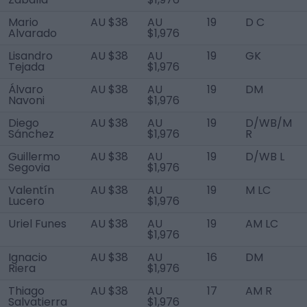
Mario
AU $38
AU
19
D C
Alvarado
$1,976
Lisandro
AU $38
AU
19
GK
Tejada
$1,976
Álvaro
AU $38
AU
19
DM
Navoni
$1,976
Diego
AU $38
AU
19
D/WB/M
Sánchez
$1,976
R
Guillermo
AU $38
AU
19
D/WB L
Segovia
$1,976
Valentín
AU $38
AU
19
M LC
Lucero
$1,976
Uriel Funes
AU $38
AU
19
AM LC
$1,976
Ignacio
AU $38
AU
16
DM
Riera
$1,976
Thiago
AU $38
AU
17
AM R
Salvatierra
$1,976