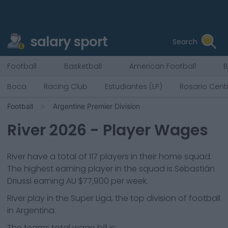
salary sport
Search
Football
Basketball
American Football
B
Boca
Racing Club
Estudiantes (LP)
Rosario Cent
Football
Argentine Premier Division
River
2026
- Player Wages
River
have a total of
117
players in their home squad.
The highest earning player in the squad is
Sebastián
Driussi
earning
AU $77,900
per week.
River
play in the
Super Liga, the top division of football
in Argentina.
The teams total wage bill is: