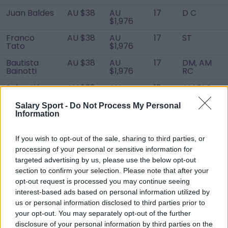
Juan Baldes
AU $38
AU
17
D C
$1,976
Franco
AU $38
AU
17
ST
Tato
$1,976
Bautista
AU $38
AU
17
DM, AM
Bainotti
$1,976
RC
Sebastián
AU $38
AU
18
AM RLC
Sime
$1,976
Salary Sport -
Do Not Process My Personal
Yutiel
AU $38
AU
18
D RC
Information
Susano
$1,976
Marcos
AU $38
AU
19
D L
If you wish to opt-out of the sale, sharing to third parties, or
Iglesias
$1,976
processing of your personal or sensitive information for
targeted advertising by us, please use the below opt-out
Brandon
AU $38
AU
19
D R
D'Alegre
$1,976
section to confirm your selection. Please note that after your
opt-out request is processed you may continue seeing
Brian de
AU $38
AU
20
D LC
interest-based ads based on personal information utilized by
Freitas
$1,976
us or personal information disclosed to third parties prior to
Tobías
AU $38
AU
19
M C
your opt-out. You may separately opt-out of the further
Argañaráz
$1,976
disclosure of your personal information by third parties on the