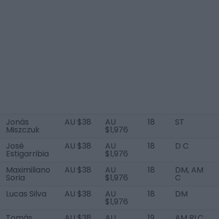
Jonás
AU $38
AU
18
ST
Miszczuk
$1,976
José
AU $38
AU
18
D C
Estigarribia
$1,976
Maximiliano
AU $38
AU
18
DM, AM
Soria
$1,976
C
Lucas Silva
AU $38
AU
18
DM
$1,976
Tomás
AU $38
AU
19
AM RLC