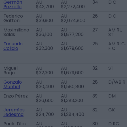
Germán
AU
AU
34
D C
Pezzella
$43,700
$2,272,400
Federico
AU
AU
26
D C
Gattoni
$39,900
$2,074,800
Maximiliano
AU
AU
27
AM RL,
Salas
$36,100
$1,877,200
ST
Facundo
AU
AU
25
AM RLC,
Colidio
$32,300
$1,679,600
F C
Miguel
AU
AU
32
ST
Borja
$32,300
$1,679,600
Gonzalo
AU
AU
28
D/WB R
Montiel
$30,400
$1,580,800
Enzo Pérez
AU
AU
39
DM
$26,600
$1,383,200
Jeremías
AU
AU
32
GK
Ledesma
$24,700
$1,284,400
Paulo Díaz
AU
AU
30
D RC