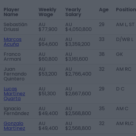
Player
Weekly
Yearly
Age
Position
Name
Wage
Salary
Sebastián
AU
AU
29
AM L, ST
Driussi
$77,900
$4,050,800
Marcos
AU
AU
33
D/WB L
Acuña
$64,600
$3,359,200
Franco
AU
AU
38
GK
Armani
$60,800
$3,161,600
Juan
AU
AU
32
AM RC
Fernando
$53,200
$2,766,400
Quintero
Lucas
AU
AU
29
D C
Martínez
$51,300
$2,667,600
Quarta
Ignacio
AU
AU
35
AM C
Fernández
$49,400
$2,568,800
Gonzalo
AU
AU
32
AM RLC
Martínez
$49,400
$2,568,800