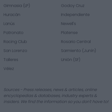
Gimnasia (LP)
Godoy Cruz
Huracán
Independiente
Lanús
Newell's
Patronato
Platense
Racing Club
Rosario Central
San Lorenzo
Sarmiento (Junín)
Talleres
Unión (SF)
Vélez
Sources - Press releases, news & articles, online
encyclopedias & databases, industry experts &
insiders. We find the information so you don't have to!