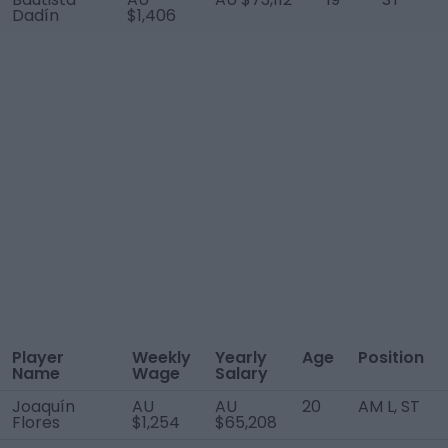
Dadín
$1,406
Player
Weekly
Yearly
Age
Position
Name
Wage
Salary
Joaquín
AU
AU
20
AM L, ST
Flores
$1,254
$65,208