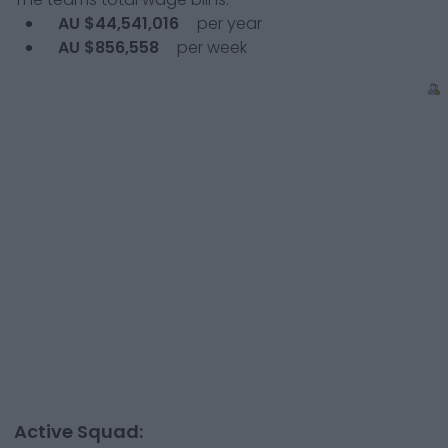
AU $44,541,016
per year
AU $856,558
per week
Active Squad: