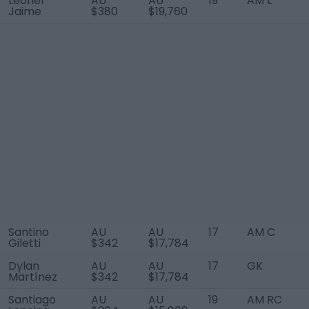
Leonel
AU
AU
19
AM L
Jaime
$380
$19,760
Santino
AU
AU
17
AM C
Giletti
$342
$17,784
Dylan
AU
AU
17
GK
Martínez
$342
$17,784
Santiago
AU
AU
19
AM RC