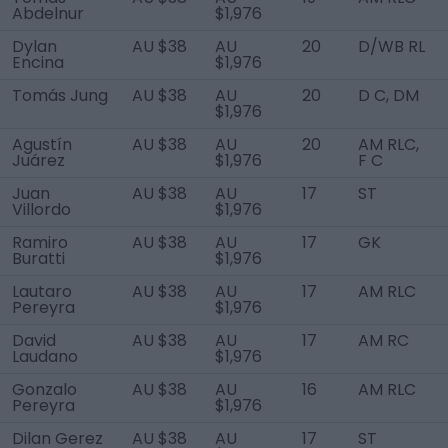
Abdelnur
$1,976
Dylan
AU $38
AU
20
D/WB RL
Encina
$1,976
Tomás Jung
AU $38
AU
20
D C, DM
$1,976
Agustín
AU $38
AU
20
AM RLC,
Juárez
$1,976
F C
Juan
AU $38
AU
17
ST
Villordo
$1,976
Ramiro
AU $38
AU
17
GK
Buratti
$1,976
Lautaro
AU $38
AU
17
AM RLC
Pereyra
$1,976
David
AU $38
AU
17
AM RC
Laudano
$1,976
Gonzalo
AU $38
AU
16
AM RLC
Pereyra
$1,976
Dilan Gerez
AU $38
AU
17
ST