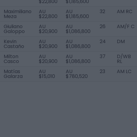
$22,800
$1,185,600
Maximiliano
AU
AU
32
AM RC
Meza
$22,800
$1,185,600
Giuliano
AU
AU
26
AM/F C
Galoppo
$20,900
$1,086,800
Kevin
AU
AU
24
DM
Castaño
$20,900
$1,086,800
Milton
AU
AU
37
D/WB
Casco
$20,900
$1,086,800
RL
Matías
AU
AU
23
AM LC
Galarza
$15,010
$780,520