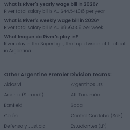
What is River's yearly wage bill in 2026?
River total salary bill is AU $44,541,016 per year
What is River's weekly wage bill in 2026?
River total salary bill is AU $856,558 per week
What league do River's play in?
River play in the Super Liga, the top division of football
in Argentina.
Other Argentine Premier Division teams:
Aldosivi
Argentinos Jrs.
Arsenal (Sarandí)
Atl. Tucumán
Banfield
Boca
Colón
Central Córdoba (SdE)
Defensa y Justicia
Estudiantes (LP)