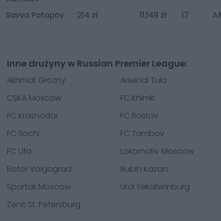
Savva Potapov
214 zł
11,149 zł
17
A
Inne drużyny w Russian Premier League:
Akhmat Grozny
Arsenal Tula
CSKA Moscow
FC Khimki
FC Krasnodar
FC Rostov
FC Sochi
FC Tambov
FC Ufa
Lokomotiv Moscow
Rotor Volgograd
Rubin Kazan
Spartak Moscow
Ural Yekaterinburg
Zenit St. Petersburg