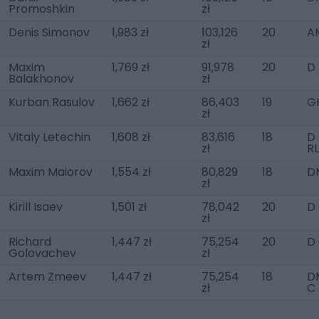
Promoshkin
zł
Denis Simonov
1,983 zł
103,126
20
A
zł
Maxim
1,769 zł
91,978
20
D 
Balakhonov
zł
Kurban Rasulov
1,662 zł
86,403
19
G
zł
Vitaly Letechin
1,608 zł
83,616
18
D 
zł
RL
Maxim Maiorov
1,554 zł
80,829
18
D
zł
Kirill Isaev
1,501 zł
78,042
20
D
zł
Richard
1,447 zł
75,254
20
D
Golovachev
zł
Artem Zmeev
1,447 zł
75,254
18
D
zł
C