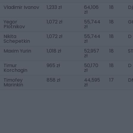
Vladimir Ivanov
1,233 zł
64,106
18
D
zł
Yegor
1,072 zł
55,744
18
G
Plotnikov
zł
Nikita
1,072 zł
55,744
18
D
Schepetkin
zł
Maxim Yurin
1,018 zł
52,957
18
S
zł
Timur
965 zł
50,170
18
D
Korchagin
zł
Timofey
858 zł
44,595
17
D
Marinkin
zł