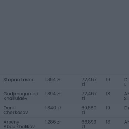
Stepan Laskin
1,394 zł
72,467
19
D 
zł
L
Gadjimagomed
1,394 zł
72,467
18
AM
Khalilulaev
zł
S
Daniil
1,340 zł
69,680
19
D
Cherkasov
zł
Arseny
1,286 zł
66,893
18
A
Abdulkhalikov
zł