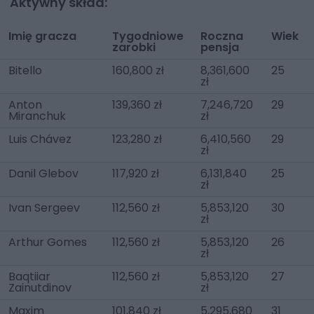
Aktywny skład:
Imię gracza
Tygodniowe
Roczna
Wiek
zarobki
pensja
Bitello
160,800 zł
8,361,600
25
zł
Anton
139,360 zł
7,246,720
29
Miranchuk
zł
Luis Chávez
123,280 zł
6,410,560
29
zł
Danil Glebov
117,920 zł
6,131,840
25
zł
Ivan Sergeev
112,560 zł
5,853,120
30
zł
Arthur Gomes
112,560 zł
5,853,120
26
zł
Baqtiiar
112,560 zł
5,853,120
27
Zainutdinov
zł
Maxim
101,840 zł
5,295,680
31