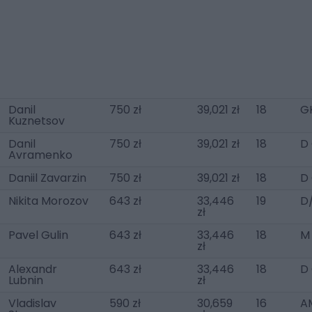
Danil
750 zł
39,021 zł
18
G
Kuznetsov
Danil
750 zł
39,021 zł
18
D
Avramenko
Daniil Zavarzin
750 zł
39,021 zł
18
D
Nikita Morozov
643 zł
33,446
19
D
zł
Pavel Gulin
643 zł
33,446
18
M
zł
Alexandr
643 zł
33,446
18
D
Lubnin
zł
Vladislav
590 zł
30,659
16
AM