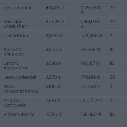
Igor Leschuk
43,416 zł
2,257,632
29
zł
Yaroslav
37,520 zł
1,951,040
22
Gladyshev
zł
Ulvi Babaev
8,040 zł
418,080 zł
21
Alexandr
3,806 zł
197,891 zł
19
Khubulov
Dmitry
3,698 zł
192,317 zł
18
Alexandrov
Leon Zaidenzal
3,270 zł
170,019 zł
20
Gleb
3,109 zł
161,658 zł
21
Miroshnichenko
Andrey
2,841 zł
147,722 zł
21
Kudravets
Victor Okishor
2,680 zł
139,360 zł
18