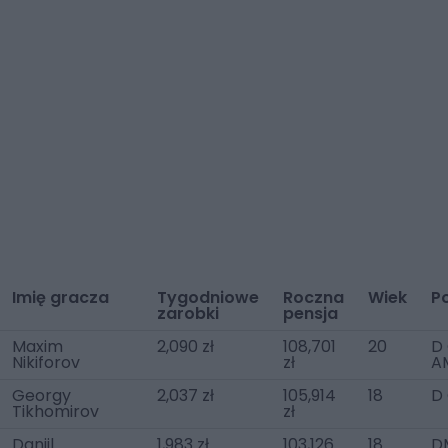
Imię gracza
Tygodniowe
Roczna
Wiek
P
zarobki
pensja
Maxim
2,090 zł
108,701
20
D 
Nikiforov
zł
A
Georgy
2,037 zł
105,914
18
D
Tikhomirov
zł
Daniil
1,983 zł
103,126
18
D