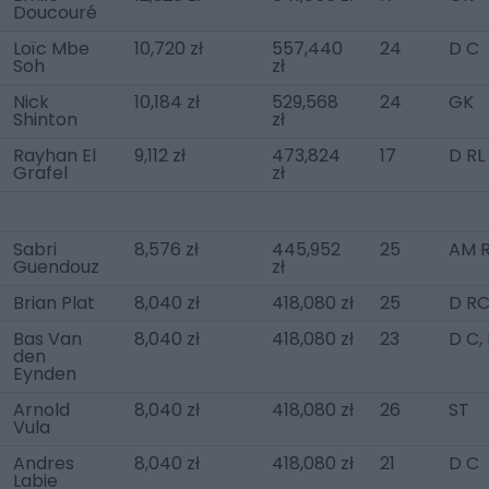
Doucouré
Loïc Mbe
10,720 zł
557,440
24
D C
Soh
zł
Nick
10,184 zł
529,568
24
GK
Shinton
zł
Rayhan El
9,112 zł
473,824
17
D RL
Grafel
zł
Sabri
8,576 zł
445,952
25
AM R
Guendouz
zł
Brian Plat
8,040 zł
418,080 zł
25
D R
Bas Van
8,040 zł
418,080 zł
23
D C,
den
Eynden
Arnold
8,040 zł
418,080 zł
26
ST
Vula
Andres
8,040 zł
418,080 zł
21
D C
Labie