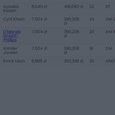
Ayouba
8,040 zł
418,080 zł
23
ST
Kosiah
Cyril Khetir
7,504 zł
390,208
24
AM 
zł
D'Margio
7,504 zł
390,208
23
AM R
Wright-
zł
Phillips
Xander
7,504 zł
390,208
19
DM
Joosen
zł
Emre Uzun
6,968 zł
362,336 zł
20
AM/