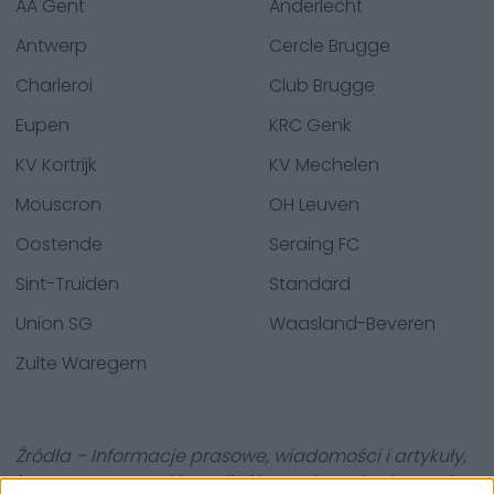
AA Gent
Anderlecht
Antwerp
Cercle Brugge
Charleroi
Club Brugge
Eupen
KRC Genk
KV Kortrijk
KV Mechelen
Mouscron
OH Leuven
Oostende
Seraing FC
Sint-Truiden
Standard
Union SG
Waasland-Beveren
Zulte Waregem
Źródła – Informacje prasowe, wiadomości i artykuły,
internetowe encyklopedie i bazy danych, eksperci z