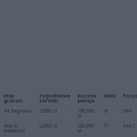
Imię
Tygodniowe
Roczna
Wiek
Pozy
gracza
zarobki
pensja
Ali Zegnoun
2,680 zł
139,360
19
DM
zł
Ilias El
2,680 zł
139,360
17
AM C
Kaddouri
zł