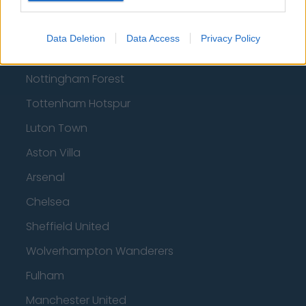
Football - Premier League
Data Deletion
Data Access
Privacy Policy
Brentford
Nottingham Forest
Tottenham Hotspur
Luton Town
Aston Villa
Arsenal
Chelsea
Sheffield United
Wolverhampton Wanderers
Fulham
Manchester United