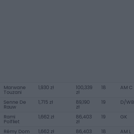
Marwane
1,930 zł
100,339
18
AM C
Touzani
zł
Senne De
1,715 zł
89,190
19
D/WB
Rauw
zł
Rami
1,662 zł
86,403
19
GK
Polfliet
zł
Rémy Dom
1,662 zł
86,403
18
AM L