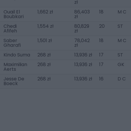
zł
Ouail El
1,662 zł
86,403
18
M C
Boubkari
zł
Chedi
1,554 zł
80,829
20
ST
Afifeh
zł
Saber
1,501 zł
78,042
18
M C
Gharafi
zł
Kindo Suma
268 zł
13,936 zł
17
ST
Maximilian
268 zł
13,936 zł
17
GK
Aerts
Jesse De
268 zł
13,936 zł
16
D C
Boeck