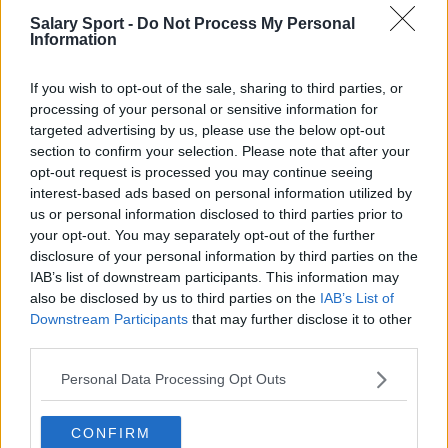
branży i informatorzy. Szukamy informacji za ciebie!
Salary Sport -
Do Not Process My Personal
Information
If you wish to opt-out of the sale, sharing to third parties, or
processing of your personal or sensitive information for
targeted advertising by us, please use the below opt-out
section to confirm your selection. Please note that after your
About Us
opt-out request is processed you may continue seeing
interest-based ads based on personal information utilized by
Contact Us
us or personal information disclosed to third parties prior to
your opt-out. You may separately opt-out of the further
Privacy Policy
disclosure of your personal information by third parties on the
IAB’s list of downstream participants. This information may
Change Consent
also be disclosed by us to third parties on the
IAB’s List of
Downstream Participants
that may further disclose it to other
Language
third parties.
Personal Data Processing Opt Outs
Top 10 Most Expensive Football Managers
How much are football referees paid?
CONFIRM