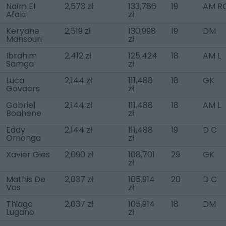
Naïm El
2,573 zł
133,786
19
AM R
Afaki
zł
Keryane
2,519 zł
130,998
19
DM
Mansouri
zł
Ibrahim
2,412 zł
125,424
18
AM L
Samga
zł
Luca
2,144 zł
111,488
18
GK
Govaers
zł
Gabriel
2,144 zł
111,488
18
AM L
Boahene
zł
Eddy
2,144 zł
111,488
19
D C
Omonga
zł
Xavier Gies
2,090 zł
108,701
29
GK
zł
Mathis De
2,037 zł
105,914
20
D C
Vos
zł
Thiago
2,037 zł
105,914
18
DM
Lugano
zł