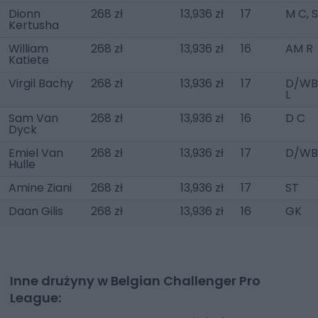
Dionn
268 zł
13,936 zł
17
M C, 
Kertusha
William
268 zł
13,936 zł
16
AM R
Katiete
Virgil Bachy
268 zł
13,936 zł
17
D/WB
L
Sam Van
268 zł
13,936 zł
16
D C
Dyck
Emiel Van
268 zł
13,936 zł
17
D/WB
Hulle
Amine Ziani
268 zł
13,936 zł
17
ST
Daan Gilis
268 zł
13,936 zł
16
GK
Inne drużyny w Belgian Challenger Pro
League: