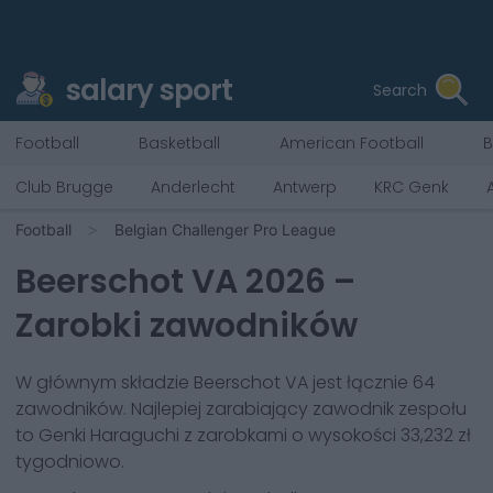
salary sport
Search
Football
Basketball
American Football
B
Club Brugge
Anderlecht
Antwerp
KRC Genk
Football
Belgian Challenger Pro League
Beerschot VA
2026
–
Zarobki zawodników
W głównym składzie
Beerschot VA
jest łącznie
64
zawodników. Najlepiej zarabiający zawodnik zespołu
to
Genki Haraguchi
z zarobkami o wysokości
33,232 zł
tygodniowo.