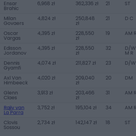
Ensar
6,968 zł
362,336 zł
21
ST
Brahic
Milan
4,824 zł
250,848
21
D C
Govaers
zł
Oscar
4,395 zł
228,550
19
AM 
Vargas
zł
Edisson
4,395 zł
228,550
32
D/WB
Jordanov
zł
M R
Dennis
4,074 zł
211,827 zł
23
D/W
Gyamfi
Axl Van
4,020 zł
209,040
20
DM
Himbeeck
zł
Glenn
3,913 zł
203,466
31
AM 
Claes
zł
Rajiv van
3,752 zł
195,104 zł
34
AM R
La Parra
Clovis
2,734 zł
142,147 zł
18
ST
Sossou