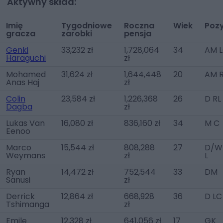
Aktywny skład:
Imię
Tygodniowe
Roczna
Wiek
Poz
gracza
zarobki
pensja
Genki
33,232 zł
1,728,064
34
AM 
Haraguchi
zł
Mohamed
31,624 zł
1,644,448
20
AM 
Anas Haj
zł
Colin
23,584 zł
1,226,368
26
D RL
Dagba
zł
Lukas Van
16,080 zł
836,160 zł
34
M C
Eenoo
Marco
15,544 zł
808,288
27
D/W
Weymans
zł
L
Ryan
14,472 zł
752,544
33
DM
Sanusi
zł
Derrick
12,864 zł
668,928
36
D LC
Tshimanga
zł
Emile
12,328 zł
641,056 zł
17
GK