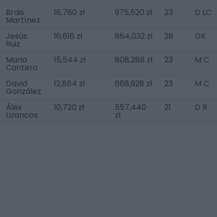
Brais
18,760 zł
975,520 zł
23
D LC
Martínez
Jesús
16,616 zł
864,032 zł
28
GK
Ruiz
Mario
15,544 zł
808,288 zł
23
M C
Cantero
David
12,864 zł
668,928 zł
23
M C
González
Álex
10,720 zł
557,440
21
D R
Lizancos
zł