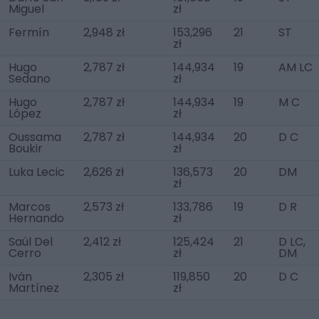
Miguel
zł
Fermín
2,948 zł
153,296
21
ST
zł
Hugo
2,787 zł
144,934
19
AM LC
Sedano
zł
Hugo
2,787 zł
144,934
19
M C
López
zł
Oussama
2,787 zł
144,934
20
D C
Boukir
zł
Luka Lecic
2,626 zł
136,573
20
DM
zł
Marcos
2,573 zł
133,786
19
D R
Hernando
zł
Saúl Del
2,412 zł
125,424
21
D LC,
Cerro
zł
DM
Iván
2,305 zł
119,850
20
D C
Martínez
zł