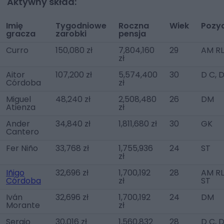
Aktywny skład:
Imię
Tygodniowe
Roczna
Wiek
Pozy
gracza
zarobki
pensja
Curro
150,080 zł
7,804,160
29
AM R
zł
Aitor
107,200 zł
5,574,400
30
D C, 
Córdoba
zł
Miguel
48,240 zł
2,508,480
26
DM
Atienza
zł
Ander
34,840 zł
1,811,680 zł
30
GK
Cantero
Fer Niño
33,768 zł
1,755,936
24
ST
zł
Iñigo
32,696 zł
1,700,192
28
AM RL
Córdoba
zł
ST
Iván
32,696 zł
1,700,192
24
DM
Morante
zł
Sergio
30,016 zł
1,560,832
28
D C, 