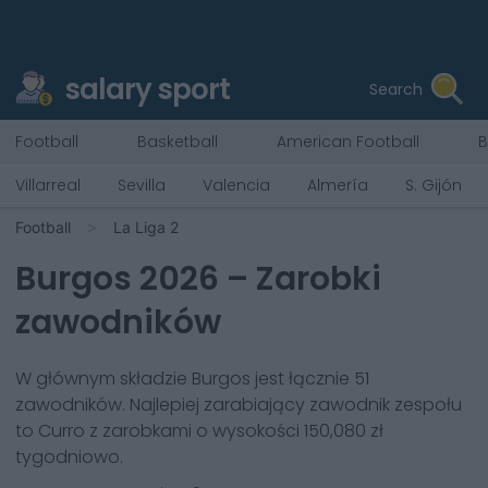
salary sport
Search
Football
Basketball
American Football
B
Villarreal
Sevilla
Valencia
Almería
S. Gijón
Football
La Liga 2
Burgos
2026
– Zarobki
zawodników
W głównym składzie
Burgos
jest łącznie
51
zawodników. Najlepiej zarabiający zawodnik zespołu
to
Curro
z zarobkami o wysokości
150,080 zł
tygodniowo.