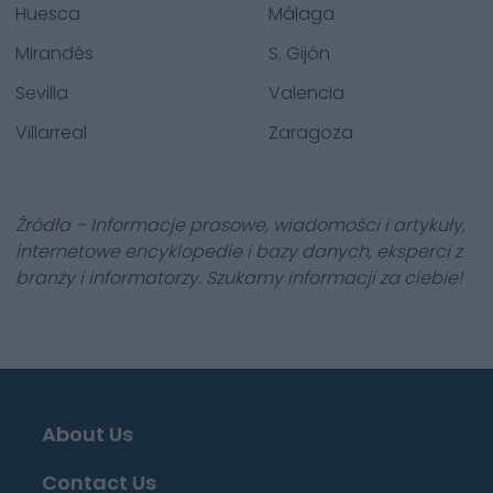
Huesca
Málaga
Mirandés
S. Gijón
Sevilla
Valencia
Villarreal
Zaragoza
Źródła – Informacje prasowe, wiadomości i artykuły,
internetowe encyklopedie i bazy danych, eksperci z
branży i informatorzy. Szukamy informacji za ciebie!
About Us
Contact Us