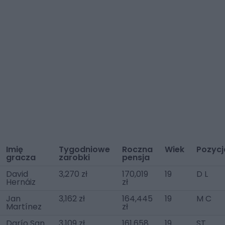
Imię
Tygodniowe
Roczna
Wiek
Pozycj
gracza
zarobki
pensja
David
3,270 zł
170,019
19
D L
Hernáiz
zł
Jan
3,162 zł
164,445
19
M C
Martínez
zł
Darío San
3,109 zł
161,658
19
ST