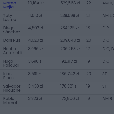
Mateo
10,184 zł
529,568 zł
22
AM R,
Mejía
Toty
4,610 zł
239,699 zł
21
AM L,
Lasme
Diego
4,502 zł
234,125 zł
18
D R
Sánchez
Dani Ruiz
4,020 zł
209,040 zł
20
D C
Nacho
3,966 zł
206,253 zł
17
D C, 
Antonetti
Hugo
3,698 zł
192,317 zł
19
D C
Pascual
Irian
3,591 zł
186,742 zł
20
ST
Ribas
Salvador
3,430 zł
178,381 zł
19
ST
Fillouche
Pablo
3,323 zł
172,806 zł
19
AM R
Memet