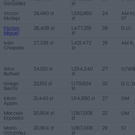
González
zł
Víctor
29,480 zł
1,532,960
24
AM RL
Mollejo
zł
ST
Florian
28,408 zł
1,477,216
28
D LC
Miguel
zł
Iván
27,336 zł
1,421,472
26
AM R,
Chapela
zł
Aitor
24,120 zł
1,254,240
27
D/WB
Buñuel
zł
Grego
22,512 zł
1,170,624
32
D C, 
Sierra
zł
Kévin
21,440 zł
1,114,880 zł
27
DM
Appin
Marcelo
20,904 zł
1,087,008
22
DM
Expósito
zł
Mario
20,904 zł
1,087,008
29
ST
González
zł