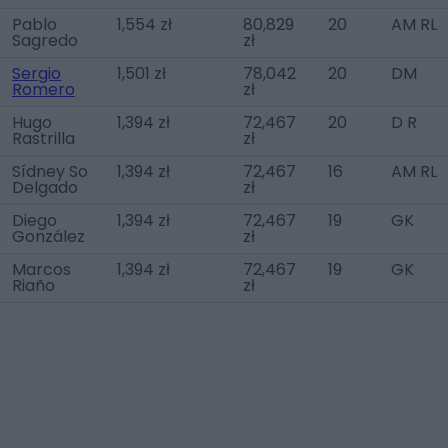
Pablo
1,554 zł
80,829
20
AM RL
Sagredo
zł
Sergio
1,501 zł
78,042
20
DM
Romero
zł
Hugo
1,394 zł
72,467
20
D R
Rastrilla
zł
Sídney So
1,394 zł
72,467
16
AM RL
Delgado
zł
Diego
1,394 zł
72,467
19
GK
González
zł
Marcos
1,394 zł
72,467
19
GK
Riaño
zł