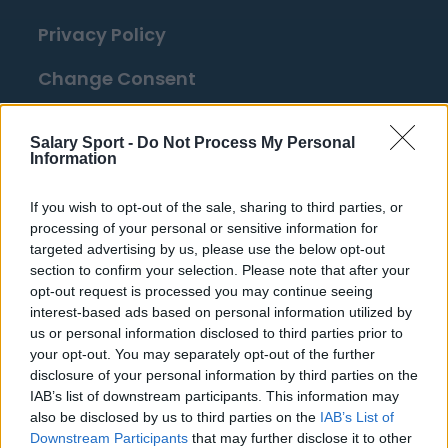
Privacy Policy
Change Consent
Language
Salary Sport -
Do Not Process My Personal
Information
Top 10 Most Expensive Football Managers
If you wish to opt-out of the sale, sharing to third parties, or
How much are football referees paid?
processing of your personal or sensitive information for
targeted advertising by us, please use the below opt-out
Football - Premier League
section to confirm your selection. Please note that after your
opt-out request is processed you may continue seeing
interest-based ads based on personal information utilized by
Brentford
us or personal information disclosed to third parties prior to
Nottingham Forest
your opt-out. You may separately opt-out of the further
disclosure of your personal information by third parties on the
Tottenham Hotspur
IAB’s list of downstream participants. This information may
also be disclosed by us to third parties on the
IAB’s List of
Luton Town
Downstream Participants
that may further disclose it to other